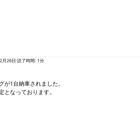
ホーム
会社紹介
物流サービス
採用情報
12月26日
読了時間: 1分
グが1台納車されました。
定となっております。