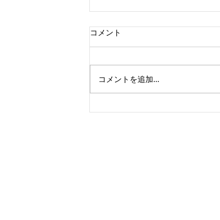
コメント
コメントを追加…
輸送品質優秀パートナー企業
賞受賞
株式会社 ほくうん Corp.HOKU-UN
〒007-0890 札幌市東区中沼町31番地4 011-79