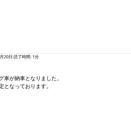
ホーム
会社紹介
物流サービス
採用情報
7月20日
読了時間: 1分
グ車が納車となりました。
定となっております。