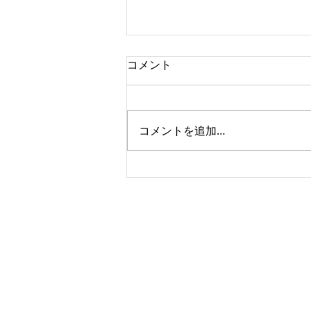
コメント
コメントを追加…
輸送品質優秀パートナー企業
賞受賞
株式会社 ほくうん Corp.HOKU-UN
〒007-0890 札幌市東区中沼町31番地4 011-79